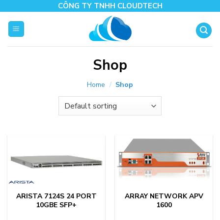
Skip
CÔNG TY TNHH CLOUDTECH
to
content
Shop
Home
/
Shop
ARISTA 7124S 24 PORT
ARRAY NETWORK APV
10GBE SFP+
1600