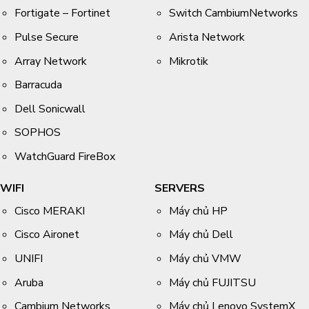
Fortigate – Fortinet
Switch CambiumNetworks
Pulse Secure
Arista Network
Array Network
Mikrotik
Barracuda
Dell Sonicwall
SOPHOS
WatchGuard FireBox
WIFI
SERVERS
Cisco MERAKI
Máy chủ HP
Cisco Aironet
Máy chủ Dell
UNIFI
Máy chủ VMW
Aruba
Máy chủ FUJITSU
Cambium Networks
Máy chủ Lenovo SystemX