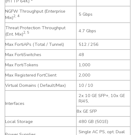
(HTTP 64K)
NGFW Throughput (Enterprise
5 Gbps
2, 4
Mix)
Threat Protection Throughput
4.7 Gbps
2, 5
(Ent. Mix)
Max FortiAPs (Total / Tunnel)
512 / 256
Max FortiSwitches
48
Max FortiTokens
1,000
Max Registered FortClient
2,000
Virtual Domains ( Default/Max)
10 / 10
2x 10 GE SFP+, 10x GE
RJ45,
Interfaces
8x GE SFP
Local Storage
480 GB (501E)
Single AC PS, opt. Dual
Power Supplies