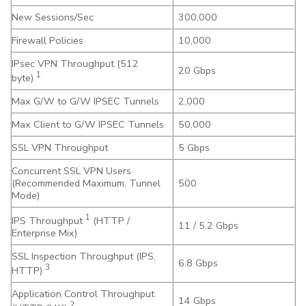
New Sessions/Sec
300,000
Firewall Policies
10,000
IPsec VPN Throughput (512
20 Gbps
1
byte)
Max G/W to G/W IPSEC Tunnels
2,000
Max Client to G/W IPSEC Tunnels
50,000
SSL VPN Throughput
5 Gbps
Concurrent SSL VPN Users
(Recommended Maximum, Tunnel
500
Mode)
1
IPS Throughput
(HTTP /
11 / 5.2 Gbps
Enterprise Mix)
SSL Inspection Throughput (IPS,
6.8 Gbps
3
HTTP)
Application Control Throughput
14 Gbps
2