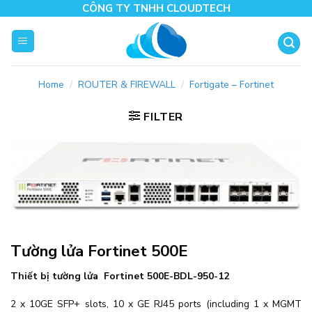
Skip
CÔNG TY TNHH CLOUDTECH
to
content
Home
/
ROUTER & FIREWALL
/
Fortigate – Fortinet
FILTER
Tường lửa Fortinet 500E
Thiết bị tường lửa Fortinet 500E-BDL-950-12
2 x 10GE SFP+ slots, 10 x GE RJ45 ports (including 1 x MGMT