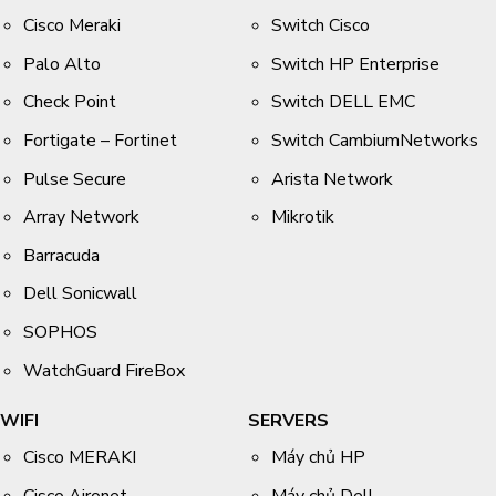
Cisco Meraki
Switch Cisco
Palo Alto
Switch HP Enterprise
Check Point
Switch DELL EMC
Fortigate – Fortinet
Switch CambiumNetworks
Pulse Secure
Arista Network
Array Network
Mikrotik
Barracuda
Dell Sonicwall
SOPHOS
WatchGuard FireBox
WIFI
SERVERS
Cisco MERAKI
Máy chủ HP
Cisco Aironet
Máy chủ Dell