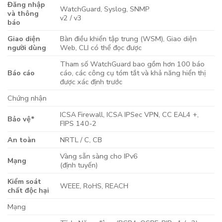
Đăng nhập
WatchGuard, Syslog, SNMP
và thông
v2 / v3
báo
Giao diện
Bàn điều khiển tập trung (WSM), Giao diện
người dùng
Web, CLI có thể đọc được
Tham số WatchGuard bao gồm hơn 100 báo
Báo cáo
cáo, các công cụ tóm tắt và khả năng hiển thị
được xác định trước
Chứng nhận
ICSA Firewall, ICSA IPSec VPN, CC EAL4 +,
Bảo vệ*
FIPS 140-2
An toàn
NRTL / C, CB
Vàng sẵn sàng cho IPv6
Mạng
(định tuyến)
Kiểm soát
WEEE, RoHS, REACH
chất độc hại
Mạng