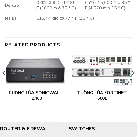
0 đến 9,843 ft ở 95 °
0 đến 15,000 ft ở 95 °
Độ cao
F (3000 m ở 35 ° C)
F (4.570 m ở 35 ° C)
MTBF
51.644 giờ @ 77 ° F (25 ° C)
RELATED PRODUCTS
TƯỜNG LỬA SONICWALL
TƯỜNG LỬA FORTINET
TZ400
600E
ROUTER & FIREWALL
SWITCHES