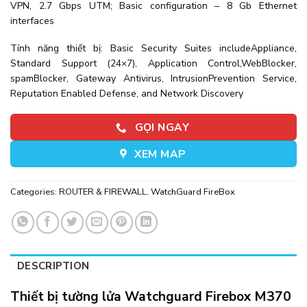
VPN, 2.7 Gbps UTM; Basic configuration – 8 Gb Ethernet
interfaces
Tính năng thiết bị: Basic Security Suites includeAppliance,
Standard Support (24×7), Application Control,WebBlocker,
spamBlocker, Gateway Antivirus, IntrusionPrevention Service,
Reputation Enabled Defense, and Network Discovery
GỌI NGAY
XEM MAP
Categories:
ROUTER & FIREWALL
,
WatchGuard FireBox
DESCRIPTION
Thiết bị tường lửa Watchguard Firebox M370