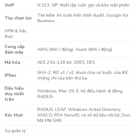
VoIP
H.323, SIP, thiết lập cuộc gọi và bảo mật phiên
Tìm kiếm An toàn trên trình duyệt, Google for
Tùy chọn lọc
Business
VPN & Xác
thực
Cung cấp
AWS (tĩnh / động), Azure (tĩnh / động)
đám mây
Mã hóa
AES 256-128 bit, 3DES, DES
SHA-2, IKE v1 / v2, khoá chia sẻ trước của IKE,
IPSec
chứng chỉ của bên thứ ba
Dấu hiệu
Windows, Mac OS X, hệ điều hành di động,
duy nhất
RADIUS
trên
RADIUS, LDAP, Windows Active Directory,
Xác thực
VASCO, RSA SecurID, cơ sở dữ liệu nội bộ, Duo,
Mã PIN SMS
Sự quản lý