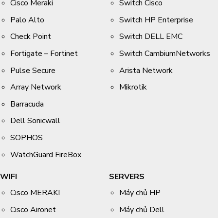
Cisco Meraki
Switch Cisco
Palo Alto
Switch HP Enterprise
Check Point
Switch DELL EMC
Fortigate – Fortinet
Switch CambiumNetworks
Pulse Secure
Arista Network
Array Network
Mikrotik
Barracuda
Dell Sonicwall
SOPHOS
WatchGuard FireBox
WIFI
SERVERS
Cisco MERAKI
Máy chủ HP
Cisco Aironet
Máy chủ Dell