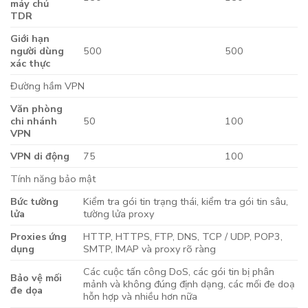
máy chủ
TDR
Giới hạn
người dùng
500
500
xác thực
Đường hầm VPN
Văn phòng
chi nhánh
50
100
VPN
VPN di động
75
100
Tính năng bảo mật
Bức tường
Kiểm tra gói tin trạng thái, kiểm tra gói tin sâu,
lửa
tường lửa proxy
Proxies ứng
HTTP, HTTPS, FTP, DNS, TCP / UDP, POP3,
dụng
SMTP, IMAP và proxy rõ ràng
Các cuộc tấn công DoS, các gói tin bị phân
Bảo vệ mối
mảnh và không đúng định dạng, các mối đe doạ
đe dọa
hỗn hợp và nhiều hơn nữa