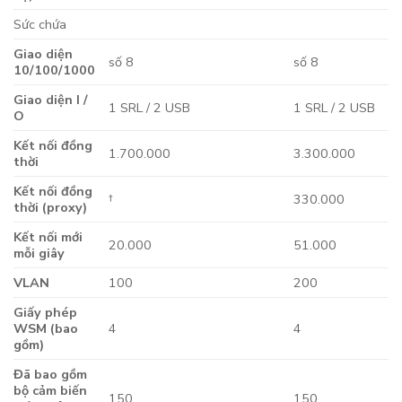
Sức chứa
Giao diện
số 8
số 8
10/100/1000
Giao diện I /
1 SRL / 2 USB
1 SRL / 2 USB
O
Kết nối đồng
1.700.000
3.300.000
thời
Kết nối đồng
†
330.000
thời (proxy)
Kết nối mới
20.000
51.000
mỗi giây
VLAN
100
200
Giấy phép
WSM (bao
4
4
gồm)
Đã bao gồm
bộ cảm biến
150
150