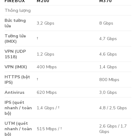
FIREBOX
M200
M370
Thông lượng
Bức tường
3,2 Gbps
8 Gbps
lửa
Tường lửa
†
4,7 Gbps
(IMIX)
VPN (UDP
1,2 Gbps
4,6 Gbps
1518)
VPN (IMIX)
400 Mbps
1,4 Gbps
HTTPS (bật
†
800 Mbps
IPS)
Antivirus
620 Mbps
3,0 Gbps
IPS (quét
nhanh / toàn
1,4 Gbps / †
4,8 / 2,5 Gbps
bộ)
UTM (quét
2,6 Gbps / 1,7
nhanh / toàn
515 Mbps / †
Gbps
bộ)