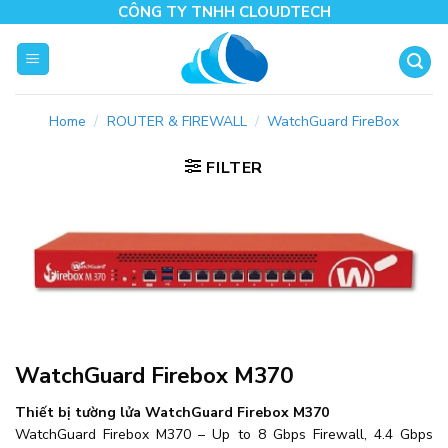
Skip
CÔNG TY TNHH CLOUDTECH
to
content
Home
/
ROUTER & FIREWALL
/
WatchGuard FireBox
FILTER
WatchGuard Firebox M370
Thiết bị tường lửa WatchGuard Firebox M370
WatchGuard Firebox M370 – Up to 8 Gbps Firewall, 4.4 Gbps