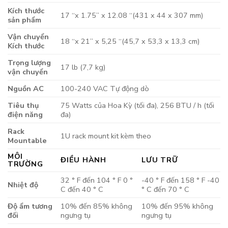
Kích thước
17 “x 1.75” x 12.08 “(431 x 44 x 307 mm)
sản phẩm
Vận chuyển
18 “x 21” x 5,25 “(45,7 x 53,3 x 13,3 cm)
Kích thước
Trọng lượng
17 lb (7,7 kg)
vận chuyển
Nguồn AC
100-240 VAC Tự động dò
Tiêu thụ
75 Watts của Hoa Kỳ (tối đa), 256 BTU / h (tối
điện năng
đa)
Rack
1U rack mount kit kèm theo
Mountable
MÔI
ĐIỀU HÀNH
LƯU TRỮ
TRƯỜNG
32 ° F đến 104 ° F 0 °
-40 ° F đến 158 ° F -40
Nhiệt độ
C đến 40 ° C
° C đến 70 ° C
Độ ẩm tương
10% đến 85% không
10% đến 95% không
đối
ngưng tụ
ngưng tụ