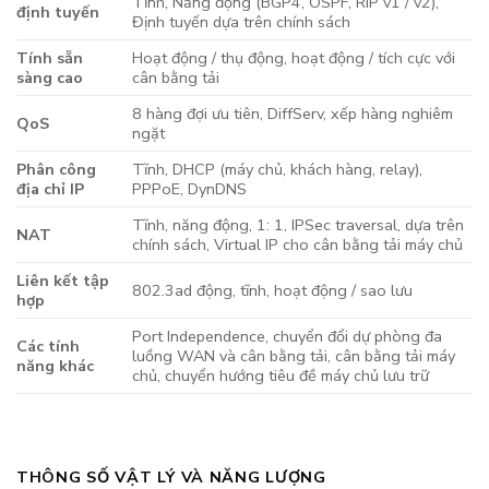
Tĩnh, Năng động (BGP4, OSPF, RIP v1 / v2),
định tuyến
Định tuyến dựa trên chính sách
Tính sẵn
Hoạt động / thụ động, hoạt động / tích cực với
sàng cao
cân bằng tải
8 hàng đợi ưu tiên, DiffServ, xếp hàng nghiêm
QoS
ngặt
Phân công
Tĩnh, DHCP (máy chủ, khách hàng, relay),
địa chỉ IP
PPPoE, DynDNS
Tĩnh, năng động, 1: 1, IPSec traversal, dựa trên
NAT
chính sách, Virtual IP cho cân bằng tải máy chủ
Liên kết tập
802.3ad động, tĩnh, hoạt động / sao lưu
hợp
Port Independence, chuyển đổi dự phòng đa
Các tính
luồng WAN và cân bằng tải, cân bằng tải máy
năng khác
chủ, chuyển hướng tiêu đề máy chủ lưu trữ
THÔNG SỐ VẬT LÝ VÀ NĂNG LƯỢNG