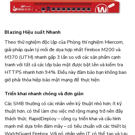
Blazing Hiệu suất Nhanh
Theo thử nghiệm độc lập của Phòng thí nghiệm Miercom,
giải pháp quản lý mối đe dọa hợp nhất Firebox M200 và
M370 (UTM) nhanh gấp 3 lần so với các sản phẩm cạnh
tranh với tất cả các lớp bảo mật được bật lên và kiểm tra
HTTPS nhanh hơn 94%. Điều này đảm bảo bạn không bao
giờ phải thỏa hiệp bảo mật mạng để thực hiện.
Triển khai nhanh chóng và đơn giản
Các SMB thường có các nhân viên kỹ thuật nhỏ hơn, ít kỹ
thuật hơn, có thể làm cho việc mở rộng mạng trở nên đầy
thách thức. RapidDeploy – công cụ triển khai và cấu hình
mạnh mẽ dựa trên đám mây – có tiêu chuẩn với các thiết bị
WatchGuard Firebox. Với nó, nhân viên IT có thể tạo và lưu