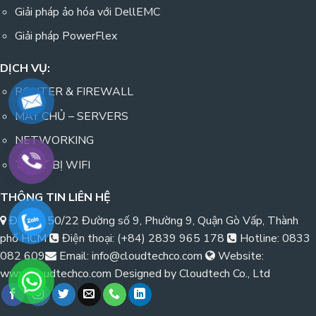
Giải pháp ảo hóa với DellEMC
Giải pháp PowerFlex
DỊCH VỤ:
ROUTER & FIREWALL
MÁY CHỦ – SERVERS
NETWORKING
THIẾT BỊ WIFI
THÔNG TIN LIÊN HỆ
Địa chỉ: 50/22 Đường số 9, Phường 9, Quận Gò Vấp, Thành
phố HCM
Điện thoại: (+84) 2839 965 178
Hotline: 0833
082 609
Email: info@cloudtechco.com
Website:
www.cloudtechco.com Designed by Cloudtech Co., Ltd