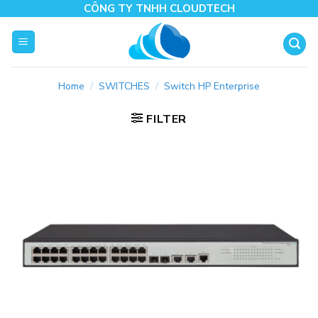
Skip
CÔNG TY TNHH CLOUDTECH
to
content
Home
/
SWITCHES
/
Switch HP Enterprise
FILTER