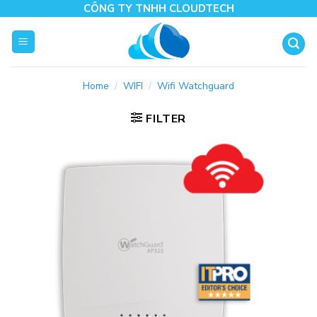
Skip
CÔNG TY TNHH CLOUDTECH
to
content
Home
/
WIFI
/
Wifi Watchguard
FILTER