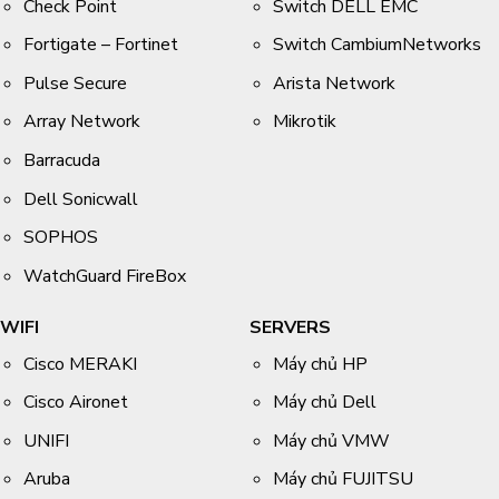
Check Point
Switch DELL EMC
Fortigate – Fortinet
Switch CambiumNetworks
Pulse Secure
Arista Network
Array Network
Mikrotik
Barracuda
Dell Sonicwall
SOPHOS
WatchGuard FireBox
WIFI
SERVERS
Cisco MERAKI
Máy chủ HP
Cisco Aironet
Máy chủ Dell
UNIFI
Máy chủ VMW
Aruba
Máy chủ FUJITSU