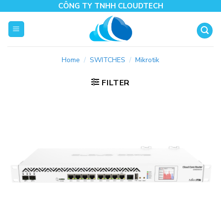
Skip
CÔNG TY TNHH CLOUDTECH
to
content
Home
/
SWITCHES
/
Mikrotik
FILTER