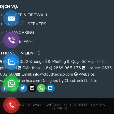
DỊCH VỤ:
ROUTER & FIREWALL
MÁY CHỦ – SERVERS
NETWORKING
THIẾT BỊ WIFI
THÔNG TIN LIÊN HỆ
Địa chỉ: 50/22 Đường số 9, Phường 9, Quận Gò Vấp, Thành
phố HCM
Điện thoại: (+84) 2839 965 178
Hotline: 0833
082 609
Email: info@cloudtechco.com
Website:
www.cloudtechco.com Designed by Cloudtech Co., Ltd
ROUTER & FIREWALL
SWITCHES
WIFI
SERVERS
CAMERA
IT SERVICES