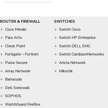
ROUTER & FIREWALL
SWITCHES
Cisco Meraki
Switch Cisco
Palo Alto
Switch HP Enterprise
Check Point
Switch DELL EMC
Fortigate – Fortinet
Switch CambiumNetworks
Pulse Secure
Arista Network
Array Network
Mikrotik
Barracuda
Dell Sonicwall
SOPHOS
WatchGuard FireBox