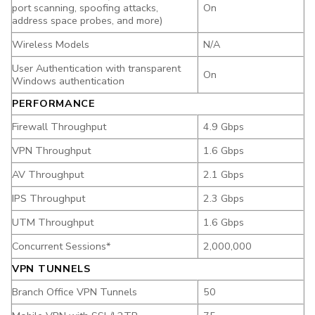
port scanning, spoofing attacks,
On
address space probes, and more)
Wireless Models
N/A
User Authentication with transparent
On
Windows authentication
PERFORMANCE
Firewall Throughput
4.9 Gbps
VPN Throughput
1.6 Gbps
AV Throughput
2.1 Gbps
IPS Throughput
2.3 Gbps
UTM Throughput
1.6 Gbps
Concurrent Sessions*
2,000,000
VPN TUNNELS
Branch Office VPN Tunnels
50