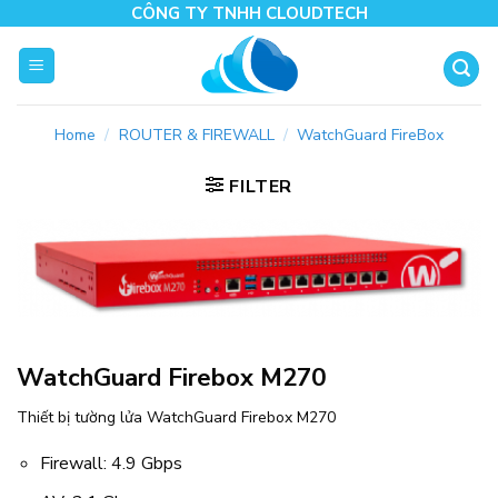
Skip
CÔNG TY TNHH CLOUDTECH
to
content
Home
/
ROUTER & FIREWALL
/
WatchGuard FireBox
FILTER
WatchGuard Firebox M270
Thiết bị tường lửa WatchGuard Firebox M270
Firewall: 4.9 Gbps