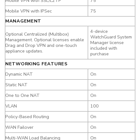
Mobile VPN with SSL/L2TP
75
Mobile VPN with IPSec
75
MANAGEMENT
4-device
Optional Centralized (Multibox)
WatchGuard System
Management. Optional licenses enable
Manager license
Drag and Drop VPN and one-touch
included with
appliance updates.
purchase
NETWORKING FEATURES
Dynamic NAT
On
Static NAT
On
One to One NAT
On
VLAN
100
Policy-Based Routing
On
WAN Failover
On
Multi-WAN Load Balancing
On