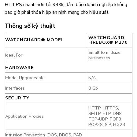
HTTPS nhanh hơn tới 94%, đảm bảo doanh nghiệp không
bao giờ phải thỏa hiệp an ninh mạng cho hiệu suất.
Thông số kỷ thuật
WATCHGUARD
WATCHGUARD® MODEL
FIREBOX® M270
Small to midsize
Ideal For
businesses
HARDWARE
Model Upgradeable
N/A
Interfaces
8 Gb
SECURITY
HTTP, HTTPS,
SMTP, FTP, DNS,
Application Proxies
TCP-UDP, POP3,
POP3S, SIP, H.323
Intrusion Prevention (DOS, DDOS, PAD,