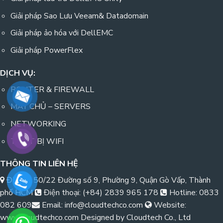
Giải pháp Sao Lưu Veeam& Datadomain
Giải pháp ảo hóa với DellEMC
Giải pháp PowerFlex
DỊCH VỤ:
ROUTER & FIREWALL
MÁY CHỦ – SERVERS
NETWORKING
THIẾT BỊ WIFI
THÔNG TIN LIÊN HỆ
Địa chỉ: 50/22 Đường số 9, Phường 9, Quận Gò Vấp, Thành
phố HCM
Điện thoại: (+84) 2839 965 178
Hotline: 0833
082 609
Email: info@cloudtechco.com
Website:
www.cloudtechco.com Designed by Cloudtech Co., Ltd