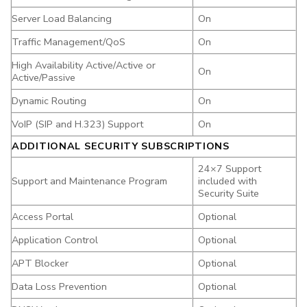
Server Load Balancing
On
Traffic Management/QoS
On
High Availability Active/Active or
On
Active/Passive
Dynamic Routing
On
VoIP (SIP and H.323) Support
On
ADDITIONAL SECURITY SUBSCRIPTIONS
24×7 Support
Support and Maintenance Program
included with
Security Suite
Access Portal
Optional
Application Control
Optional
APT Blocker
Optional
Data Loss Prevention
Optional