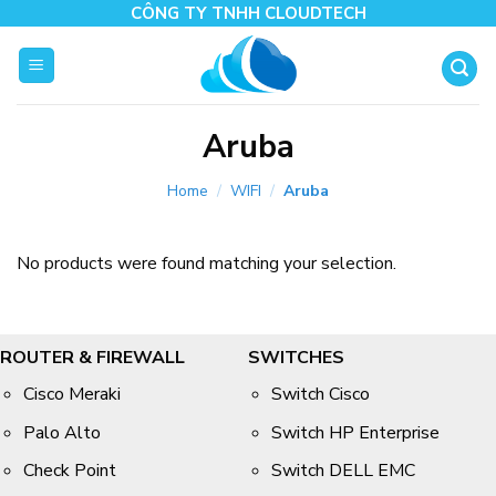
Skip
CÔNG TY TNHH CLOUDTECH
to
content
Aruba
Home
/
WIFI
/
Aruba
No products were found matching your selection.
ROUTER & FIREWALL
SWITCHES
Cisco Meraki
Switch Cisco
Palo Alto
Switch HP Enterprise
Check Point
Switch DELL EMC