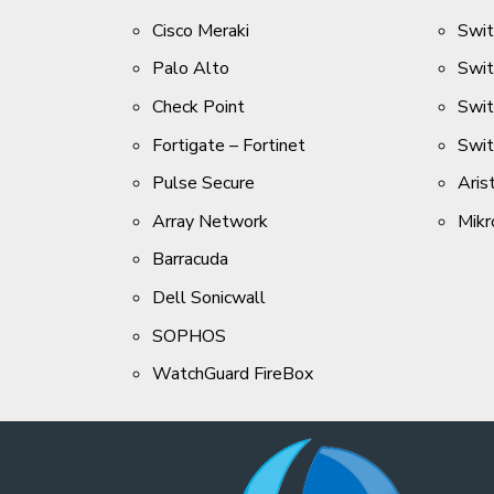
Cisco Meraki
Swit
Palo Alto
Swit
Check Point
Swi
Fortigate – Fortinet
Swi
Pulse Secure
Aris
Array Network
Mikr
Barracuda
Dell Sonicwall
SOPHOS
WatchGuard FireBox