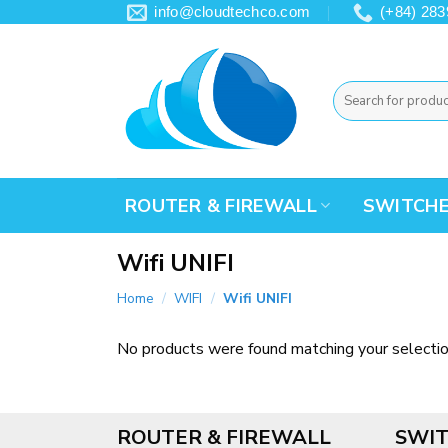
Skip
info@cloudtechco.com
(+84) 283
to
content
Search
for:
ROUTER & FIREWALL
SWITCH
Wifi UNIFI
Home
/
WIFI
/
Wifi UNIFI
No products were found matching your selectio
ROUTER & FIREWALL
SWIT