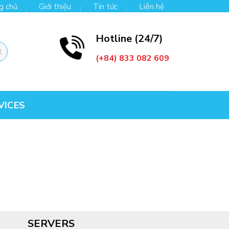
g chủ
Giới thiệu
Tin tức
Liên hệ
Hotline (24/7)
(+84) 833 082 609
VICES
SERVERS