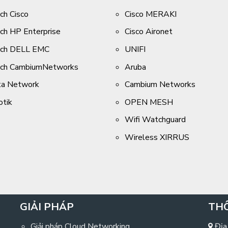
ch Cisco
Cisco MERAKI
ch HP Enterprise
Cisco Aironet
tch DELL EMC
UNIFI
tch CambiumNetworks
Aruba
ta Network
Cambium Networks
otik
OPEN MESH
Wifi Watchguard
Wireless XIRRUS
GIẢI PHÁP
THÔ
Giải pháp Cloud Networking
Địa