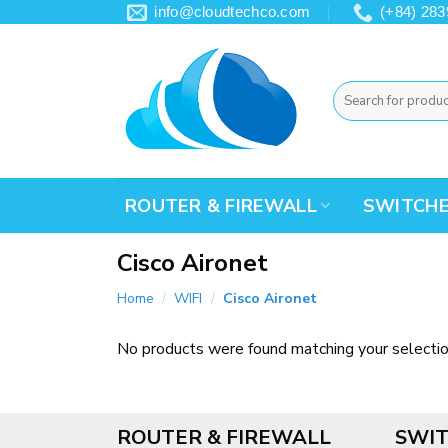
Skip
info@cloudtechco.com
(+84) 283
to
content
Search
for:
ROUTER & FIREWALL
SWITCH
Cisco Aironet
Home
/
WIFI
/
Cisco Aironet
No products were found matching your selectio
ROUTER & FIREWALL
SWIT