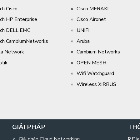
ch Cisco
Cisco MERAKI
ch HP Enterprise
Cisco Aironet
tch DELL EMC
UNIFI
tch CambiumNetworks
Aruba
ta Network
Cambium Networks
otik
OPEN MESH
Wifi Watchguard
Wireless XIRRUS
GIẢI PHÁP
THÔ
Giải pháp Cloud Networking
Địa