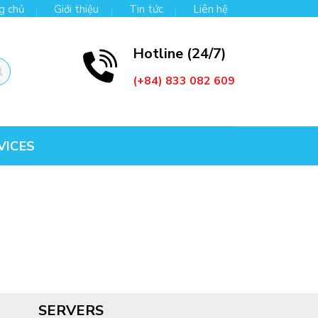
g chủ
Giới thiệu
Tin tức
Liên hệ
Hotline (24/7)
(+84) 833 082 609
VICES
SERVERS