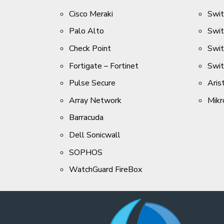
Cisco Meraki
Swit
Palo Alto
Swit
Check Point
Swi
Fortigate – Fortinet
Swi
Pulse Secure
Aris
Array Network
Mikr
Barracuda
Dell Sonicwall
SOPHOS
WatchGuard FireBox