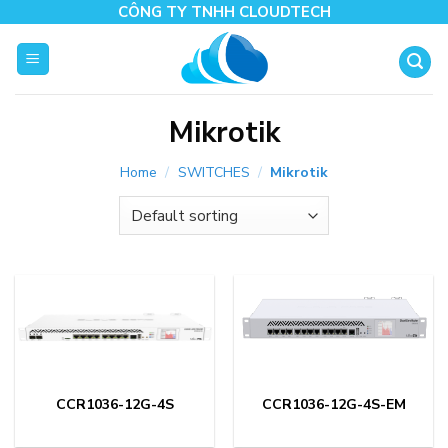
Skip
CÔNG TY TNHH CLOUDTECH
to
content
Mikrotik
Home
/
SWITCHES
/
Mikrotik
CCR1036-12G-4S
CCR1036-12G-4S-EM