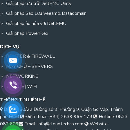
Giải pháp lưu trữ DellEMC Unity
Giải pháp Sao Lưu Veeam& Datadomain
Giải pháp ảo hóa với DellEMC
Giải pháp PowerFlex
DỊCH VỤ:
ROUTER & FIREWALL
MÁY CHỦ – SERVERS
NETWORKING
THIẾT BỊ WIFI
THÔNG TIN LIÊN HỆ
Địa chỉ: 50/22 Đường số 9, Phường 9, Quận Gò Vấp, Thành
phố HCM
Điện thoại: (+84) 2839 965 178
Hotline: 0833
082 609
Email: info@cloudtechco.com
Website: