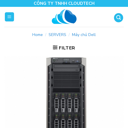
Skip
CÔNG TY TNHH CLOUDTECH
to
content
Home
/
SERVERS
/
Máy chủ Dell
FILTER