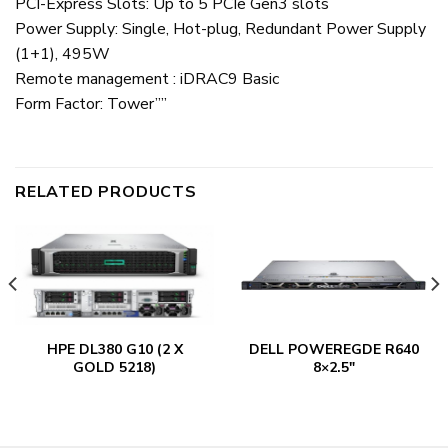
PCI-Express Slots: Up to 5 PCIe Gen3 slots
Power Supply: Single, Hot-plug, Redundant Power Supply
(1+1), 495W
Remote management : iDRAC9 Basic
Form Factor: Tower””
RELATED PRODUCTS
HPE DL380 G10 (2 X
DELL POWEREGDE R640
GOLD 5218)
8×2.5″