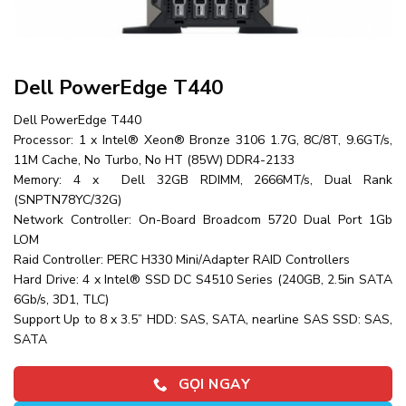
Dell PowerEdge T440
Dell PowerEdge T440
Processor: 1 x Intel® Xeon® Bronze 3106 1.7G, 8C/8T, 9.6GT/s,
11M Cache, No Turbo, No HT (85W) DDR4-2133
Memory: 4 x Dell 32GB RDIMM, 2666MT/s, Dual Rank
(SNPTN78YC/32G)
Network Controller: On-Board Broadcom 5720 Dual Port 1Gb
LOM
Raid Controller: PERC H330 Mini/Adapter RAID Controllers
Hard Drive: 4 x Intel® SSD DC S4510 Series (240GB, 2.5in SATA
6Gb/s, 3D1, TLC)
Support Up to 8 x 3.5” HDD: SAS, SATA, nearline SAS SSD: SAS,
SATA
GỌI NGAY