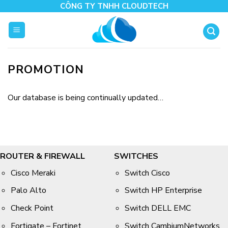
Skip
CÔNG TY TNHH CLOUDTECH
to
content
PROMOTION
Our database is being continually updated…
ROUTER & FIREWALL
SWITCHES
Cisco Meraki
Switch Cisco
Palo Alto
Switch HP Enterprise
Check Point
Switch DELL EMC
Fortigate – Fortinet
Switch CambiumNetworks